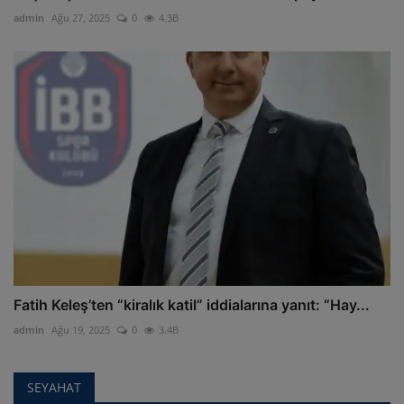
admin
Ağu 27, 2025
0
4.3B
Fatih Keleş’ten “kiralık katil” iddialarına yanıt: “Hay...
admin
Ağu 19, 2025
0
3.4B
SEYAHAT