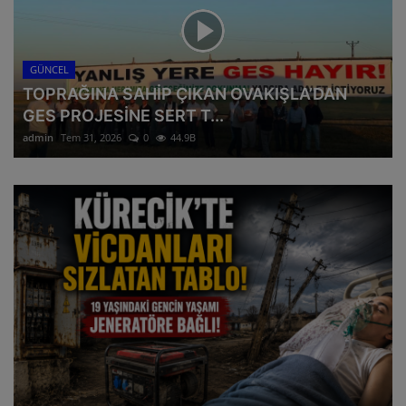
İZMİR VALİLİĞİ DUYURDU : DEPREM BÖLGELERİNE 2 BİN 331 PERSONEL GÖNDERİLDİ
HATAY'DAKİ DEPREMZEDE YAŞANANLARI İMAMOĞLU'NA ANLATTI:KİMSE GELMEDİ
ALEVİ ÖRGÜTLERİNDEN ORTAK AÇIKLAMA :YARDIMLARIMIZI ENGELLEMEYİN!
GÜNCEL
TOPRAĞINA SAHİP ÇIKAN OVAKIŞLA’DAN
GES PROJESİNE SERT T...
admin
Tem 31, 2026
0
44.9B