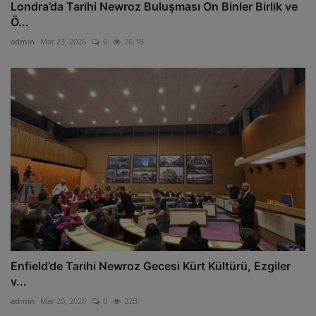
Londra’da Tarihi Newroz Buluşması On Binler Birlik ve
Ö...
admin
Mar 23, 2026
0
26.1B
Enfield’de Tarihi Newroz Gecesi Kürt Kültürü, Ezgiler
v...
admin
Mar 20, 2026
0
22B