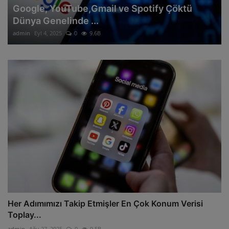
Google, YouTube,Gmail ve Spotify Çöktü
Dünya Genelinde ...
admin
Eyl 4, 2025
0
9.6B
Her Adımımızı Takip Etmişler En Çok Konum Verisi
Toplay...
admin
Ağu 27, 2025
0
9.5B