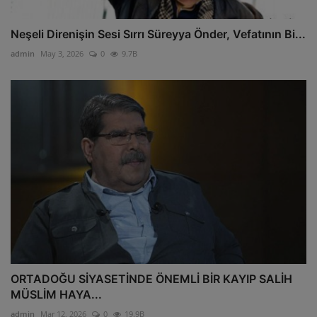
Neşeli Direnişin Sesi Sırrı Süreyya Önder, Vefatının Bi...
admin
May 3, 2026
0
9.7B
ORTADOĞU SİYASETİNDE ÖNEMLİ BİR KAYIP SALİH
MÜSLİM HAYA...
admin
Mar 12, 2026
0
19.9B