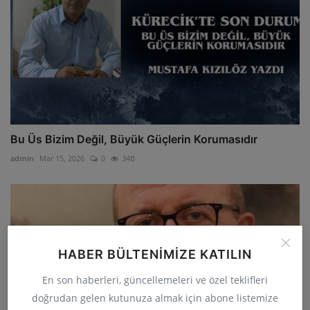
Bu Üs Bizim Değil, Büyük Güçlerin Korumasıdır
admin
Mar 15, 2026
0
34B
HABER BÜLTENIMIZE KATILIN
En son haberleri, güncellemeleri ve özel teklifleri
doğrudan gelen kutunuza almak için abone listemize