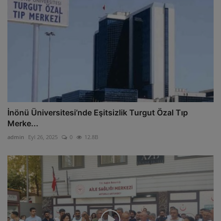
İnönü Üniversitesi’nde Eşitsizlik Turgut Özal Tıp
Merke...
admin
Eyl 26, 2025
0
12.8B