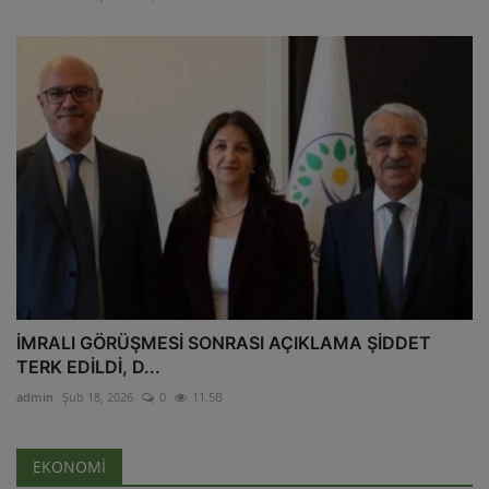
İMRALI GÖRÜŞMESİ SONRASI AÇIKLAMA ŞİDDET
TERK EDİLDİ, D...
admin
Şub 18, 2026
0
11.5B
EKONOMİ