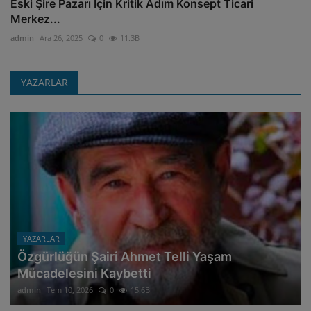
Eski Şire Pazarı İçin Kritik Adım Konsept Ticari
Merkez...
admin
Ara 26, 2025
0
11.3B
YAZARLAR
YAZARLAR
Özgürlüğün Şairi Ahmet Telli Yaşam
Mücadelesini Kaybetti
admin
Tem 10, 2026
0
15.6B