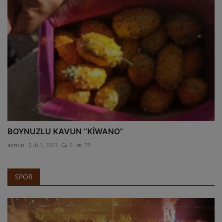
BOYNUZLU KAVUN “KİWANO”
admin
Şub 1, 2023
0
73
SPOR