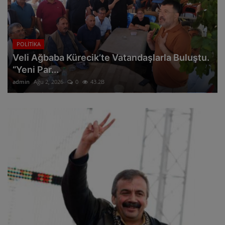
POLİTİKA
Veli Ağbaba Kürecik’te Vatandaşlarla Buluştu.
“Yeni Par...
admin
Ağu 2, 2026
0
43.2B