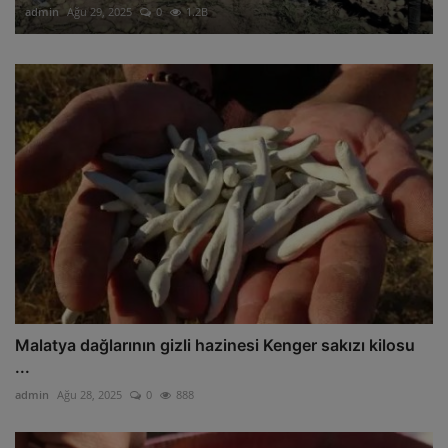
admin
Ağu 29, 2025
0
1.2B
Malatya dağlarının gizli hazinesi Kenger sakızı kilosu
...
admin
Ağu 28, 2025
0
888