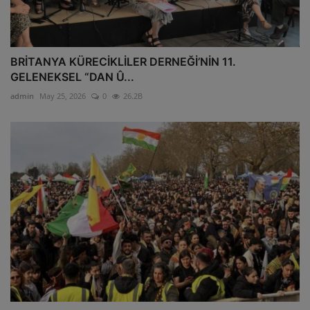
BRİTANYA KÜRECİKLİLER DERNEĞİ’NİN 11.
GELENEKSEL “DAN Û...
admin
May 25, 2026
0
26.2B