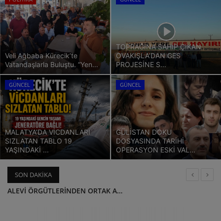
ULUSLARARASI
SAĞLIK VE YAŞAM TARZI
TOPRAĞINA SAHİP ÇIKAN
Veli Ağbaba Kürecik’te
OVAKIŞLA’DAN GES
Vatandaşlarla Buluştu. “Yen...
PROJESİNE S...
YEMEK
GÜNCEL
GÜNCEL
SPOR
SEYAHAT
MALATYA’DA VİCDANLARI
GÜLİSTAN DOKU
SIZLATAN TABLO 19
DOSYASINDA TARİHİ
EĞİTİM
YAŞINDAKİ ...
OPERASYON ESKİ VAL...
GALERİ
SON DAKIKA
KAFTANCIOĞLU 'TERÖR ÖRGÜTÜ PROPAGANDASI ' SUÇLAMASINDAN BERAAT ETTİ.
VİDEO
SİDRA'YI 35 SAAT SONRA MADEN İŞÇİLERİ KURTARDI