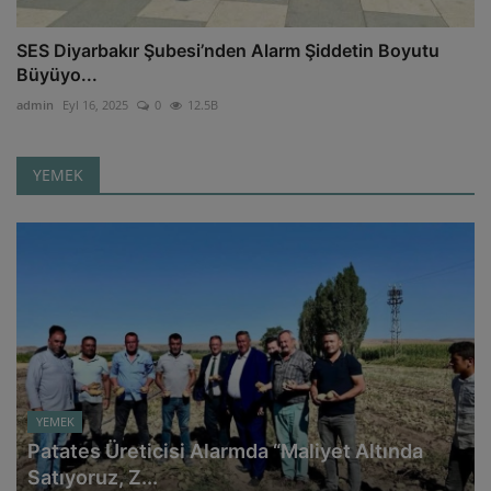
SES Diyarbakır Şubesi’nden Alarm Şiddetin Boyutu
Büyüyo...
admin
Eyl 16, 2025
0
12.5B
YEMEK
YEMEK
Patates Üreticisi Alarmda “Maliyet Altında
Satıyoruz, Z...