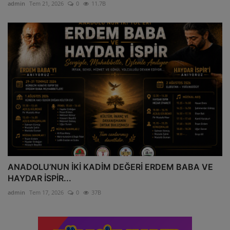
admin
Tem 21, 2026
0
11.7B
ANADOLU’NUN İKİ KADİM DEĞERİ ERDEM BABA VE
HAYDAR İSPİR...
admin
Tem 17, 2026
0
37B