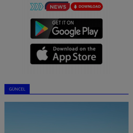
CHP'Lİ ÖZCAN PURÇU VE TACETTİN HATAY İZLENİMLERİNİ PAYLAŞTI
'ADIYAMAN'DA ENKAZ ALTINDAKİLER DONARAK ÖLDÜ '
DEPREM NEDENİYLE KAPANAN TAG OTOYOLU ULAŞIMA AÇILDI
İSKENDERUN'DA DEPREMİN ARDINDAN DENİZ SEVİYESİ YÜKSELDİ
UNICEF:DEPREMDE BİNLERCE ÇOCUK ÖLMÜŞ OLABİLİR
KAHRAMANMARAŞ,HATAY VE ADIYAMAN'A ARAÇ GİRİŞİ DURDURULDU
MALATYA'DA MUCİZE KURTULUŞ ÜÇ YAŞINDAKİ MİRAN BEBEK ,22 SAAT SONRA ENKAZDAN ÇIKARILDI .
CHP'Lİ ÖZTUNÇ :ELBİSTAN ÇOK KÖTÜ DURUMDA,GIDAYA ULAŞAMIYORUZ
İZMİR ESNAFI SEFERBER OLDU
GAZİANTEP BELEDİYE BAŞKANI FATMA ŞAHİN: 60 BİN NÜFUSLU İLÇENİN YARISINDAN ÇOĞU YOK
GÜNCEL
GÖLCÜK VE DÜZCE'NİN TOPLAMINDAN FAZLA: EN AZ FAY SEGMENTİ KIRILDI!
TÜRKİYE'DEN ULUSLARARASI YARDIM ÇAĞRISININ ARDINDAN JAPON AFET EKİBİ,ÜLKEYE GELDİ.
ADIYAMAN'DA SON DURUM :ENKAZDAN ÇIKARILAN BAZI VATANDAŞLARIN DONARAK ÖLDÜĞÜ TESPİT EDİLDİ
TÜRKİYE CAN DERDİNDE 'ALTUN DEZENFORMASYON !
YURTİÇİ KARGO , DEPREM BÖLGESİNE GİDECEK YARDIMLARI ÜCRETSİZ TAŞIYACAK