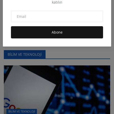
katılın
Kemal Bülbül ile Alevilik, Edebiyat ve Kürt Kültürü
Üze...
Abone
admin
Ara 8, 2025
0
14.6B
BİLİM VE TEKNOLOJİ
BİLİM VE TEKNOLOJİ